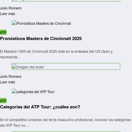
Julio Romero
Leer más
ATP
Pronósticos Masters de Cincinnati 2025
El Masters 1000 de Cincinnati 2025 está en la antesala del US Open y
representa…
Julio Romero
Leer más
ATP
Categorías del ATP Tour: ¿cuáles son?
En el competitivo universo del tenis masculino profesional, conocer las categorías
del ATP Tour no…