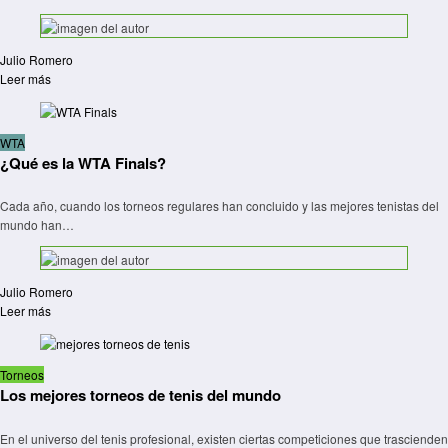
Julio Romero
Leer más
WTA
¿Qué es la WTA Finals?
Cada año, cuando los torneos regulares han concluido y las mejores tenistas del
mundo han…
Julio Romero
Leer más
Torneos
Los mejores torneos de tenis del mundo
En el universo del tenis profesional, existen ciertas competiciones que trascienden