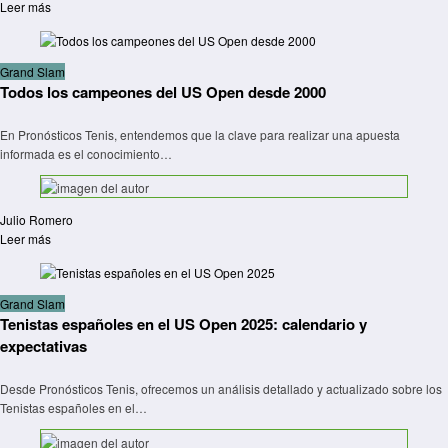
Leer más
Grand Slam
Todos los campeones del US Open desde 2000
En Pronósticos Tenis, entendemos que la clave para realizar una apuesta
informada es el conocimiento…
Julio Romero
Leer más
Grand Slam
Tenistas españoles en el US Open 2025: calendario y
expectativas
Desde Pronósticos Tenis, ofrecemos un análisis detallado y actualizado sobre los
Tenistas españoles en el…